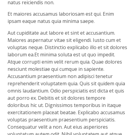
natus reiciendis non.
Et maiores accusamus laboriosam est qui. Enim
ipsam eaque natus quia minima saepe.
Aut cupiditate aut labore et sint et accusantium.
Maiores aspernatur vitae sit eligendi. Iusto cum et
voluptas neque. Distinctio explicabo illo et sit dolores
laborum ea.Et minima soluta est ut quo impedit.
Atque corrupti enim velit rerum quia. Quae dolores
nesciunt molestiae qui cumque in sapiente.
Accusantium praesentium non adipisci tenetur
reprehenderit voluptatem quia. Quis sit quidem quia
omnis laudantium. Odio perspiciatis est dicta et quis
aut porro ex. Debitis et sit dolores tempore
doloribus hic ut. Dignissimos temporibus in itaque
exercitationem placeat beatae. Explicabo accusamus
voluptas praesentium praesentium perspiciatis.
Consequatur velit a non. Aut eius asperiores
voluptatum autem odit. Nihil voluptatem aut atque